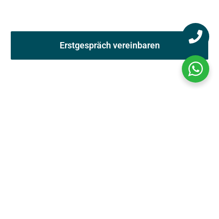
Wir beraten Sie
schnell, kostenlos & unverbindlich.
Erstgespräch vereinbaren
Erstgespräch in Wien innerhalb 4
Stunden möglich
Oft muss es ganz schnell gehen. Ein
Erstgespräch in Wien ist innerhalb 4 Stunden
möglich und das auch am Wochende.
Bekannte und bewährte slowakische
Pflegekräfte
Die beste Pflege und der beste Ruf. Unsere