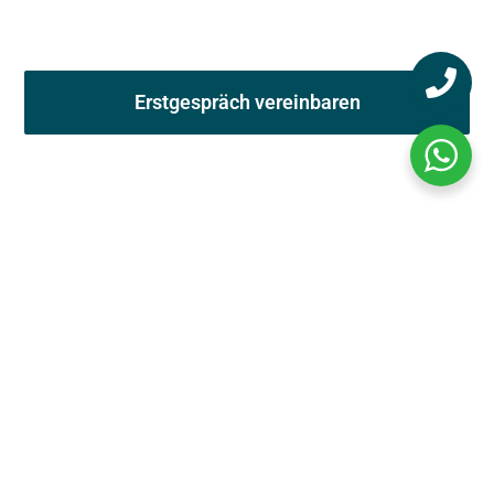
Wir beraten Sie
schnell, kostenlos & unverbindlich.
Erstgespräch vereinbaren
Erstgespräch in Wien innerhalb 4
Stunden möglich
Oft muss es ganz schnell gehen. Ein
Erstgespräch in Wien ist innerhalb 4 Stunden
möglich und das auch am Wochende.
Bekannte und bewährte slowakische
Pflegekräfte
Die beste Pflege und der beste Ruf. Unsere