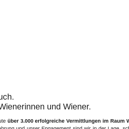
uch.
 Wienerinnen und Wiener.
ute
über 3.000 erfolgreiche Vermittlungen im Raum 
hrung und unser Engagement sind wir in der Lage, sch